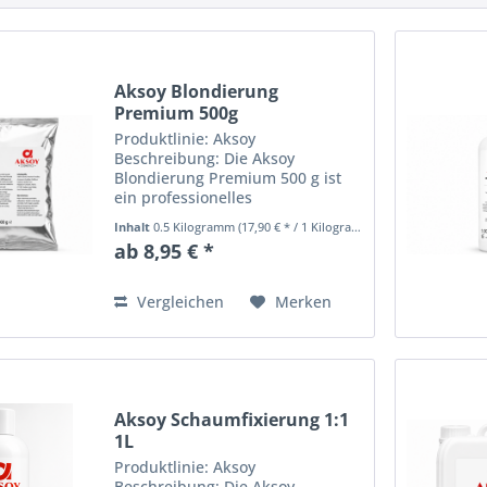
Aksoy Blondierung
Premium 500g
Produktlinie: Aksoy
Beschreibung: Die Aksoy
Blondierung Premium 500 g ist
ein professionelles
Blondierpulver für starke und
Inhalt
0.5 Kilogramm
(17,90 € * / 1 Kilogramm)
gleichmäßige
ab 8,95 € *
Aufhellungsergebnisse. Die
leistungsstarke Formel
ermöglicht kontrollierte
Vergleichen
Merken
Blondierungen und sorgt...
Aksoy Schaumfixierung 1:1
1L
Produktlinie: Aksoy
Beschreibung: Die Aksoy