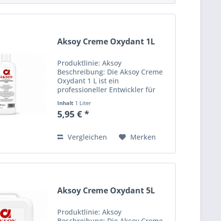
Aksoy Creme Oxydant 1L
Produktlinie: Aksoy
Beschreibung: Die Aksoy Creme
Oxydant 1 L ist ein
professioneller Entwickler für
Haarfarben, Blondierungen und
Inhalt
1 Liter
oxidative Colorationen. Die
5,95 € *
cremige Konsistenz ermöglicht
ein gleichmäßiges Anmischen
sowie einfaches...
Vergleichen
Merken
Aksoy Creme Oxydant 5L
Produktlinie: Aksoy
Beschreibung: Die Aksoy Creme