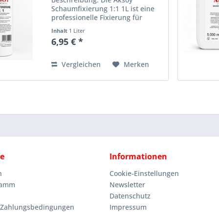
Schaumfixierung 1:1 1L ist eine
professionelle Fixierung für
Dauerwellenanwendungen. Sie
Inhalt
1 Liter
stabilisiert die neu geformte
6,95 € *
Haarstruktur nach der
Umformung und sorgt für ein
gleichmäßiges,...
Vergleichen
Merken
ce
Informationen
n
Cookie-Einstellungen
ramm
Newsletter
Datenschutz
 Zahlungsbedingungen
Impressum