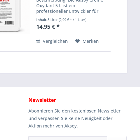
Oxydant 5 L ist ein
professioneller Entwickler für
Haarfarben, Blondierungen und
Inhalt
5 Liter
(2,99 € * / 1 Liter)
oxidative Colorationen. Die
14,95 € *
cremige Konsistenz ermöglicht
ein gleichmäßiges Anmischen
sowie einfaches...
Vergleichen
Merken
Newsletter
Abonnieren Sie den kostenlosen Newsletter
und verpassen Sie keine Neuigkeit oder
Aktion mehr von Aksoy.