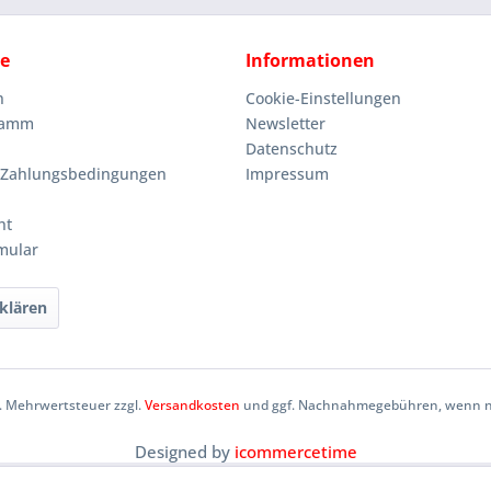
ce
Informationen
n
Cookie-Einstellungen
ramm
Newsletter
Datenschutz
 Zahlungsbedingungen
Impressum
ht
mular
klären
zl. Mehrwertsteuer zzgl.
Versandkosten
und ggf. Nachnahmegebühren, wenn ni
Designed by
icommercetime