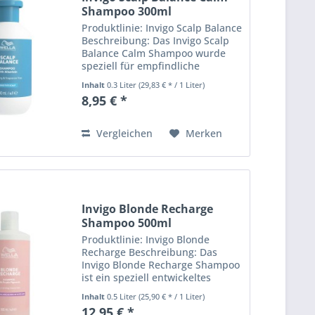
Shampoo 300ml
Produktlinie: Invigo Scalp Balance
Beschreibung: Das Invigo Scalp
Balance Calm Shampoo wurde
speziell für empfindliche
Kopfhaut entwickelt. Es reinigt
Inhalt
0.3 Liter
(29,83 € * / 1 Liter)
sanft und beruhigt die Haut,
8,95 € *
ohne sie zu reizen. Die milde
Formel enthält pflegende...
Vergleichen
Merken
Invigo Blonde Recharge
Shampoo 500ml
Produktlinie: Invigo Blonde
Recharge Beschreibung: Das
Invigo Blonde Recharge Shampoo
ist ein speziell entwickeltes
Shampoo, um blondes Haar zu
Inhalt
0.5 Liter
(25,90 € * / 1 Liter)
pflegen und ihm strahlende
12,95 € *