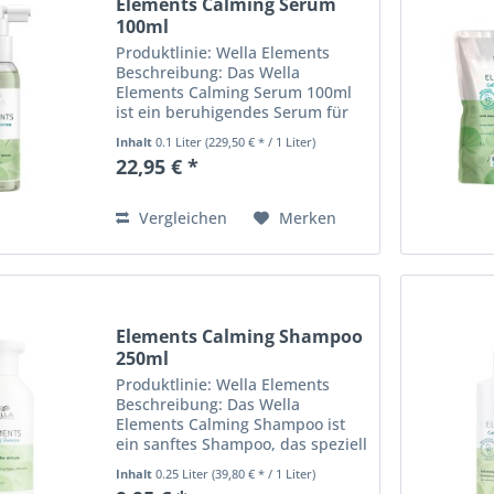
Elements Calming Serum
100ml
Produktlinie: Wella Elements
Beschreibung: Das Wella
Elements Calming Serum 100ml
ist ein beruhigendes Serum für
empfindliche Kopfhaut. Mit einer
Inhalt
0.1 Liter
(229,50 € * / 1 Liter)
speziellen Formel hilft es, die
22,95 € *
Kopfhaut zu entspannen und zu
beruhigen, während es das...
Vergleichen
Merken
Elements Calming Shampoo
250ml
Produktlinie: Wella Elements
Beschreibung: Das Wella
Elements Calming Shampoo ist
ein sanftes Shampoo, das speziell
für empfindliche Kopfhaut
Inhalt
0.25 Liter
(39,80 € * / 1 Liter)
entwickelt wurde. Es reinigt das