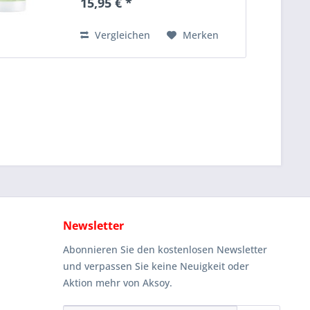
15,95 € *
Haar sanft und beruhigt die
Kopfhaut, während es
Feuchtigkeit...
Vergleichen
Merken
Newsletter
Abonnieren Sie den kostenlosen Newsletter
und verpassen Sie keine Neuigkeit oder
Aktion mehr von Aksoy.