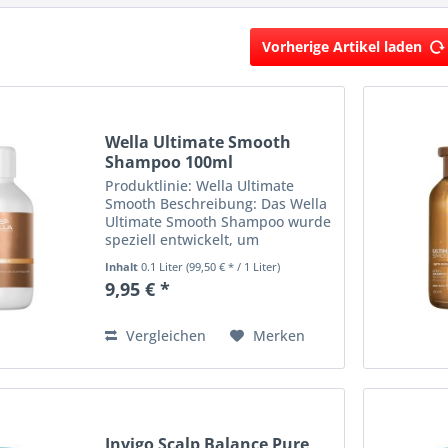
Vorherige Artikel laden
Wella Ultimate Smooth
Shampoo 100ml
Produktlinie: Wella Ultimate
Smooth Beschreibung: Das Wella
Ultimate Smooth Shampoo wurde
speziell entwickelt, um
widerspenstiges und krauses
Inhalt
0.1 Liter
(99,50 € * / 1 Liter)
Haar zu bändigen. Es reinigt
9,95 € *
sanft, sorgt für geschmeidiges,
glattes Haar und verleiht...
Vergleichen
Merken
Invigo Scalp Balance Pure