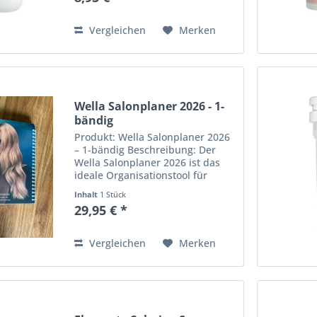
verleiht dem Haar sofort mehr
Volumen und Fülle, ohne es...
Vergleichen
Merken
Wella Salonplaner 2026 - 1-
bändig
Produkt: Wella Salonplaner 2026
– 1-bändig Beschreibung: Der
Wella Salonplaner 2026 ist das
ideale Organisationstool für
Friseursalons. Das 1-bändige Set
Inhalt
1 Stück
ermöglicht eine übersichtliche
29,95 € *
Terminplanung und effizientes
Zeitmanagement über...
Vergleichen
Merken