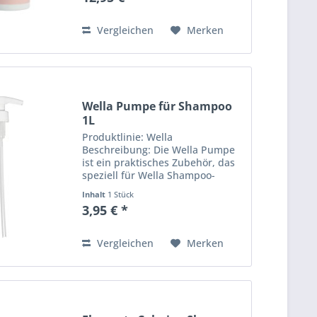
Brillanz zu verleihen. Es hilft,
Gelb- und Kupfertöne zu...
Vergleichen
Merken
Wella Pumpe für Shampoo
1L
Produktlinie: Wella
Beschreibung: Die Wella Pumpe
ist ein praktisches Zubehör, das
speziell für Wella Shampoo-
Flaschen entwickelt wurde. Sie
Inhalt
1 Stück
erleichtert die Dosierung des
3,95 € *
Shampoos und sorgt für eine
einfache, saubere Handhabung.
Ideal...
Vergleichen
Merken