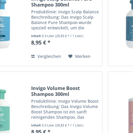
Shampoo 300ml
Produktlinie: Invigo Scalp Balance
Beschreibung: Das Invigo Scalp
Balance Pure Shampoo wurde
speziell entwickelt, um die
Kopfhaut zu reinigen und zu
Inhalt
0.3 Liter
(29,83 € * / 1 Liter)
pflegen, ohne sie zu reizen. Mit
8,95 € *
seiner sanften Formel entfernt es
überschüssigen Talg...
Vergleichen
Merken
Invigo Volume Boost
Shampoo 300ml
Produktlinie: Invigo Volume Boost
Beschreibung: Das Invigo Volume
Boost Shampoo ist ein sanft
reinigendes Shampoo, das
speziell für feines und kraftloses
Inhalt
0.3 Liter
(29,83 € * / 1 Liter)
Haar entwickelt wurde. Es
8,95 € *