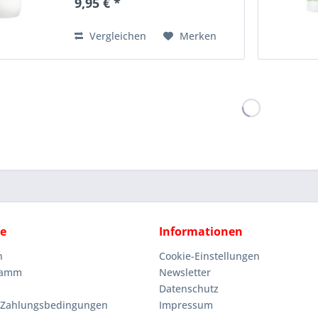
9,95 € *
Haar sanft und beruhigt die
Kopfhaut, während es
Feuchtigkeit...
Vergleichen
Merken
ce
Informationen
n
Cookie-Einstellungen
ramm
Newsletter
Datenschutz
 Zahlungsbedingungen
Impressum