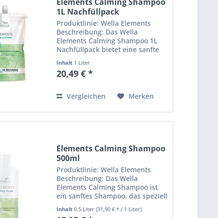
Elements Calming Shampoo
1L Nachfüllpack
Produktlinie: Wella Elements
Beschreibung: Das Wella
Elements Calming Shampoo 1L
Nachfüllpack bietet eine sanfte
Reinigung für empfindliche
Inhalt
1 Liter
Kopfhaut. Mit seiner sulfatfreien
20,49 € *
Formel beruhigt es die Kopfhaut
und sorgt für geschmeidiges,...
Vergleichen
Merken
Elements Calming Shampoo
500ml
Produktlinie: Wella Elements
Beschreibung: Das Wella
Elements Calming Shampoo ist
ein sanftes Shampoo, das speziell
für empfindliche Kopfhaut
Inhalt
0.5 Liter
(31,90 € * / 1 Liter)
entwickelt wurde. Es reinigt das