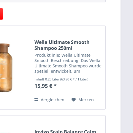
Wella Ultimate Smooth
Shampoo 250ml
Produktlinie: Wella Ultimate
Smooth Beschreibung: Das Wella
Ultimate Smooth Shampoo wurde
speziell entwickelt, um
widerspenstiges und krauses
Inhalt
0.25 Liter
(63,80 € * / 1 Liter)
Haar zu bändigen. Es reinigt
15,95 € *
sanft, sorgt für geschmeidiges,
glattes Haar und verleiht...
Vergleichen
Merken
Invigo Scalp Balance Calm