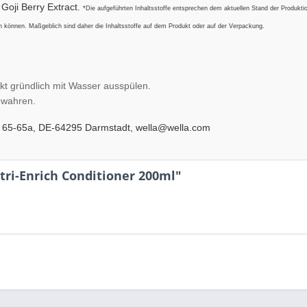
 Goji Berry Extract.
*Die aufgeführten Inhaltsstoffe entsprechen dem aktuellen Stand der Produkti
 können. Maßgeblich sind daher die Inhaltsstoffe auf dem Produkt oder auf der Verpackung.
kt gründlich mit Wasser ausspülen.
ewahren.
 65-65a, DE-64295 Darmstadt, wella@wella.com
tri-Enrich Conditioner 200ml"