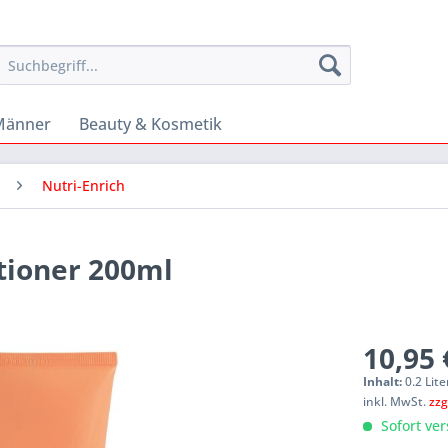
Männer
Beauty & Kosmetik
Nutri-Enrich
itioner 200ml
10,95 
Inhalt:
0.2 Lite
inkl. MwSt.
zzg
Sofort ver