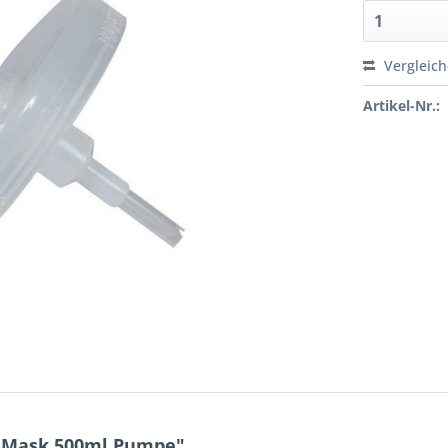
Vergleic
Artikel-Nr.:
h Mask 500ml Pumpe"