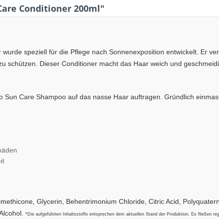
Care Conditioner 200ml"
wurde speziell für die Pflege nach Sonnenexposition entwickelt. Er vers
u schützen. Dieser Conditioner macht das Haar weich und geschmeidig,
o Sun Care Shampoo auf das nasse Haar auftragen. Gründlich einmass
chäden
it
imethicone, Glycerin, Behentrimonium Chloride, Citric Acid, Polyquater
Alcohol.
*Die aufgeführten Inhaltsstoffe entsprechen dem aktuellen Stand der Produktion. Es fließen re