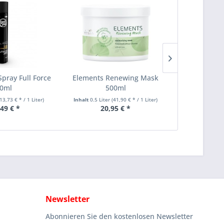
pray Full Force
Elements Renewing Mask
Element
0ml
500ml
Condi
13,73 € * / 1 Liter)
Inhalt
0.5 Liter
(41,90 € * / 1 Liter)
Inh
,49 € *
20,95 € *
28
Newsletter
Abonnieren Sie den kostenlosen Newsletter