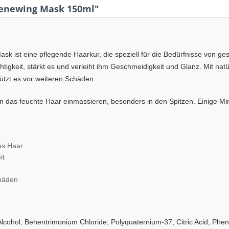
Renewing Mask 150ml"
k ist eine pflegende Haarkur, die speziell für die Bedürfnisse von ge
tigkeit, stärkt es und verleiht ihm Geschmeidigkeit und Glanz. Mit natü
tzt es vor weiteren Schäden.
das feuchte Haar einmassieren, besonders in den Spitzen. Einige Min
es Haar
it
chäden
Alcohol, Behentrimonium Chloride, Polyquaternium-37, Citric Acid, Phen