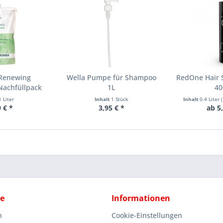
 Renewing
Wella Pumpe für Shampoo
RedOne Hair S
Nachfüllpack
1L
40
1 Liter
Inhalt
1 Stück
Inhalt
0.4 Liter
(
 € *
3,95 € *
ab 5
ce
Informationen
n
Cookie-Einstellungen