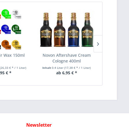
r Wax 150ml
Novon Aftershave Cream
Novon Ha
Cologne 400ml
(26,33 € * / 1 Liter)
Inhalt
0.4 Liter
(17,38 € * / 1 Liter)
Inhalt
0.15 Lit
,95 € *
ab 6,95 € *
ab 
Newsletter