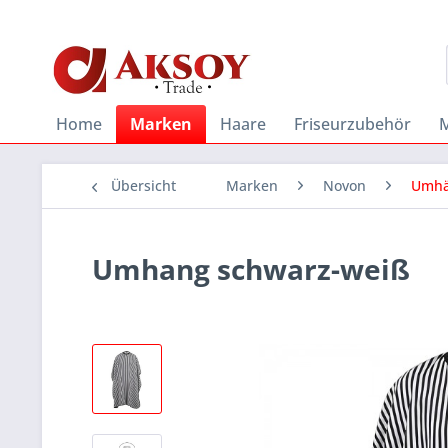
Home
Marken
Haare
Friseurzubehör
Übersicht
Marken
Novon
Umhä
Umhang schwarz-weiß